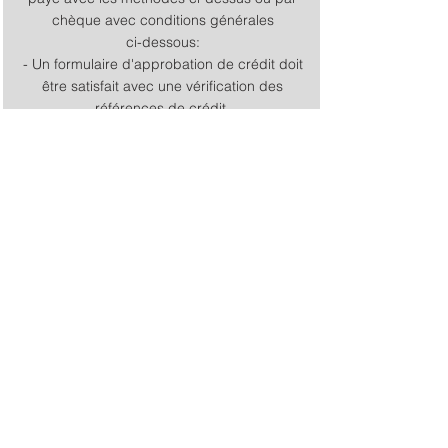
chèque avec conditions générales
ci-dessous:
- Un formulaire d'approbation de crédit doit
être satisfait avec une vérification des
références de crédit.
Pour un premier achat, aucun paiement net
à 30 jours ne peut être émis, les paiements
ci-dessus
les méthodes s'appliquent jusqu'à
l'approbation du crédit par notre service
comptable.
- Nous nous réservons le droit de révoquer
les conditions de paiement à 30 jours nets
en cas de retard de paiement de la part
des clients.
- Après quoi, les méthodes de paiement ci-
dessus s'appliqueront par la suite.